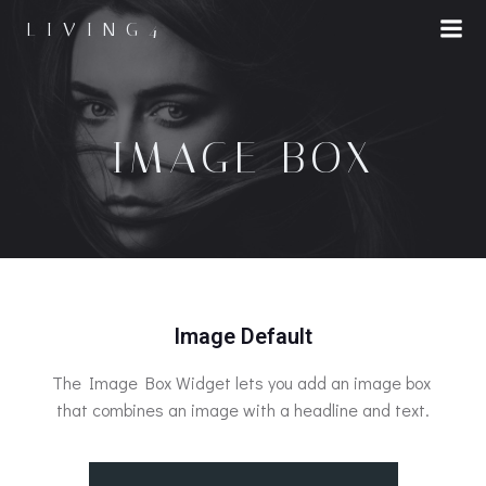
LIVING4
IMAGE BOX
Image Default
The Image Box Widget lets you add an image box
that combines an image with a headline and text.