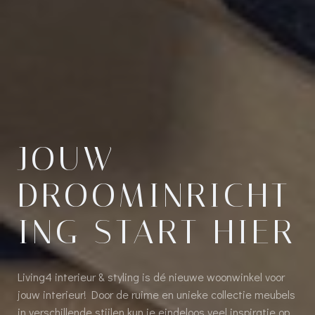
JOUW
DROOMINRICHT
ING START HIER
Living4 interieur & styling is dé nieuwe woonwinkel voor
jouw interieur! Door de ruime en unieke collectie meubels
in verschillende stijlen kun je eindeloos veel inspiratie op