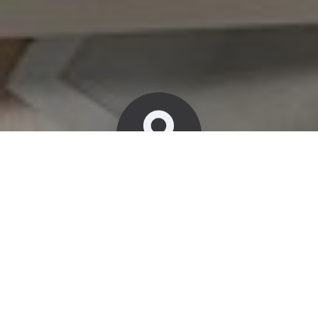
BEZOEK LIVING4
Bij Living4 in Borne (Overijssel) vind je alles voor jouw
droomhuis.
Bezoek de woonwinkel of maak vrijblijvend een afspraak
voor interieuradvies bij jou thuis.