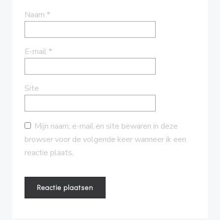
Naam
*
E-mail
*
Site
Mijn naam, e-mail en site bewaren in deze
browser voor de volgende keer wanneer ik een
reactie plaats.